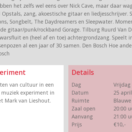
ben het zelfs wel eens over Nick Cave, maar daar wag
 Opstals, zang, akoestische gitaar en liedjesschrijver.
ons, Songbelt, The Daydreamers en Sleepwater. Mome
n de gitaar/punk/rockband Gorage. Tilburg Ruurd Van D
rsfluit en (heel af en toe) achtergrondzang. Speelt i
senpozen al een jaar of 30 samen. Den Bosch Hoe ander
osch
periment
Details
en van cultuur in een
Dag
Vrijdag
n muziek experiment in
Datum
25 apri
 Mark van Lieshout.
Ruimte
Blauwe 
Zaal open
20:00 u
Aanvang
21:00 u
Prijs
€10,-