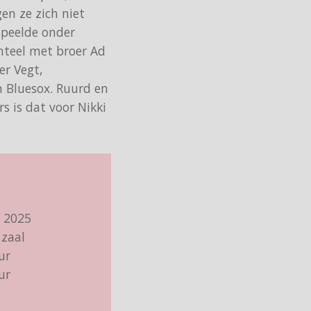
en ze zich niet
 Speelde onder
nteel met broer Ad
er Vegt,
n Bluesox. Ruurd en
s is dat voor Nikki
l 2025
zaal
ur
ur