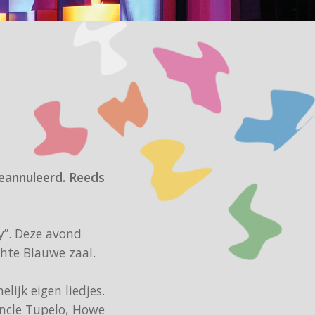
eannuleerd. Reeds
y”. Deze avond
chte Blauwe zaal.
lijk eigen liedjes.
Uncle Tupelo, Howe