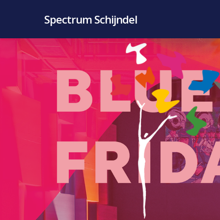
Skip
Spectrum Schijndel
to
main
content