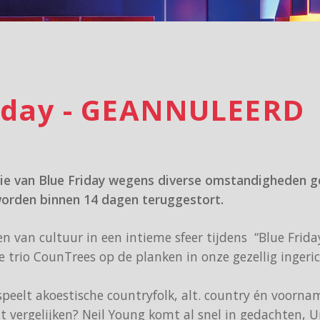
riday - GEANNULEERD
tie van Blue Friday wegens diverse omstandigheden g
worden binnen 14 dagen teruggestort.
 van cultuur in een intieme sfeer tijdens “Blue Frida
 trio CounTrees op de planken in onze gezellig ingeri
speelt akoestische countryfolk, alt. country én voorname
t vergelijken? Neil Young komt al snel in gedachten, 