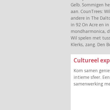
Gelb. Sommigen heb
aan. CounTrees: Wil
andere in The Dalt
in 92 On Acre en i
mondharmonica, dwa
Wil spelen met tus
Klerks, zang. Den B
Cultureel ex
Kom samen geniet
intieme sfeer. Ee
samenwerking met