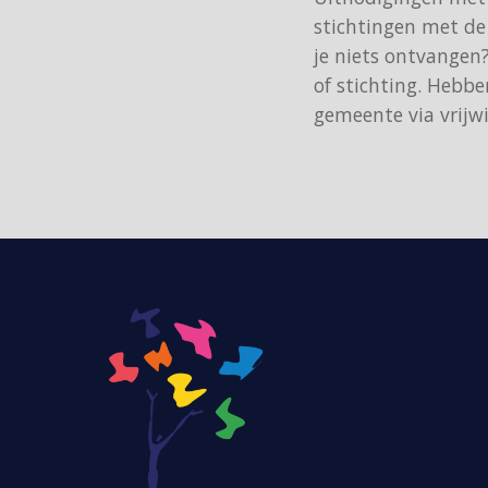
stichtingen met de 
je niets ontvangen
of stichting. Hebb
gemeente via vrijwi