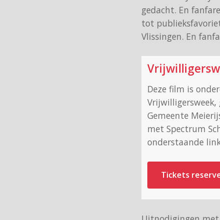
gedacht. En fanfare
tot publieksfavorie
Vlissingen. En fanf
Vrijwilligers
Deze film is onde
Vrijwilligersweek
Gemeente Meierij
met Spectrum Schi
onderstaande link 
Tickets reserv
Uitnodigingen met 