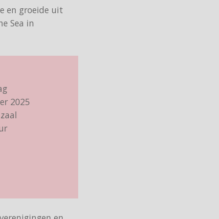
e en groeide uit
he Sea in
ag
er 2025
zaal
ur
 verenigingen en