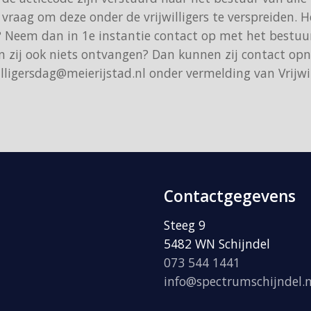
vraag om deze onder de vrijwilligers te verspreiden. H
? Neem dan in 1e instantie contact op met het bestuur
en zij ook niets ontvangen? Dan kunnen zij contact o
lligersdag@meierijstad.nl onder vermelding van Vrijwi
Contactgegevens
Steeg 9
5482 WN Schijndel
073 544 1441
info@spectrumschijndel.n