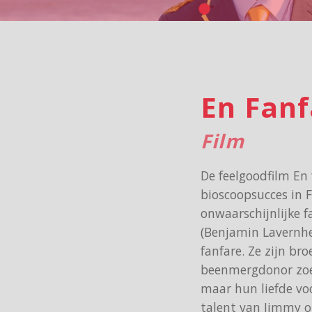
En Fanf
Film
De feelgoodfilm En
bioscoopsucces in F
onwaarschijnlijke 
(Benjamin Lavernhe) 
fanfare. Ze zijn br
beenmergdonor zoekt
maar hun liefde vo
talent van Jimmy o