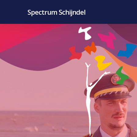
Skip
Spectrum Schijndel
to
main
content