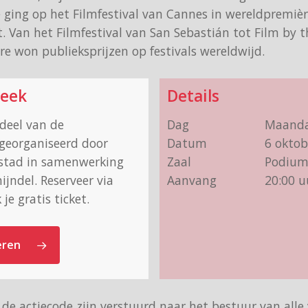
 ging op het Filmfestival van Cannes in wereldpremièr
t. Van het Filmfestival van San Sebastián tot Film by t
are won publieksprijzen op festivals wereldwijd.
week
Details
rdeel van de
Dag
Maand
, georganiseerd door
Datum
6 oktob
stad in samenwerking
Zaal
Podium
jndel. Reserveer via
Aanvang
20:00 u
je gratis ticket.
eren
de actiecode zijn verstuurd naar het bestuur van alle