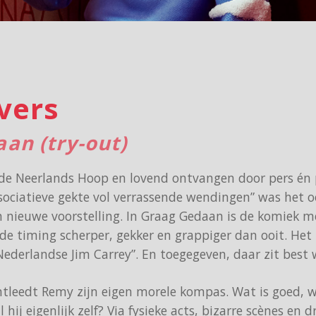
vers
an (try-out)
e Neerlands Hoop en lovend ontvangen door pers én pu
sociatieve gekte vol verrassende wendingen” was het o
n nieuwe voorstelling. In Graag Gedaan is de komiek m
de timing scherper, gekker en grappiger dan ooit. He
 Nederlandse Jim Carrey”. En toegegeven, daar zit best 
tleedt Remy zijn eigen morele kompas. Wat is goed, wa
 hij eigenlijk zelf? Via fysieke acts, bizarre scènes en