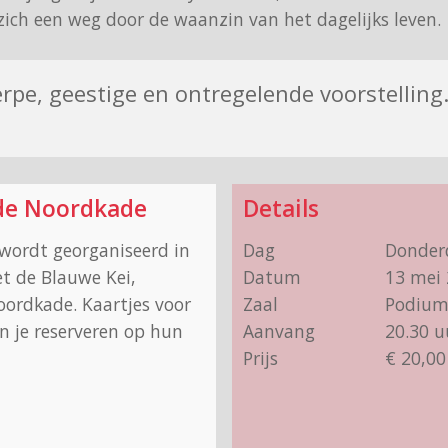
zich een weg door de waanzin van het dagelijks leven.
erpe, geestige en ontregelende voorstelling.
de Noordkade
Details
 wordt georganiseerd in
Dag
Donder
 de Blauwe Kei,
Datum
13 mei
ordkade. Kaartjes voor
Zaal
Podium
un je reserveren op hun
Aanvang
20.30 u
Prijs
€ 20,00