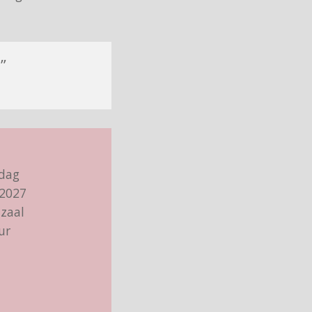
”
dag
 2027
zaal
ur