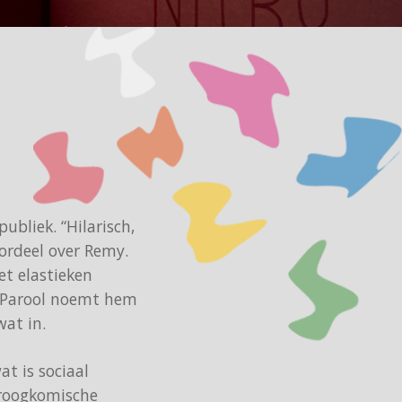
bliek. “Hilarisch,
ordeel over Remy.
et elastieken
t Parool noemt hem
wat in.
t is sociaal
 droogkomische