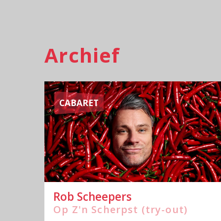
Archief
CABARET
Rob Scheepers
Op Z'n Scherpst (try-out)