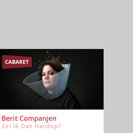
CABARET
Berit Companjen
Zei Ik Dat Hardop?