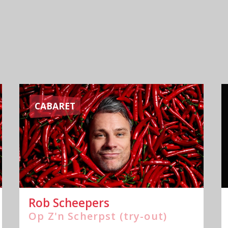
CABARET
Rob Scheepers
Op Z'n Scherpst (try-out)